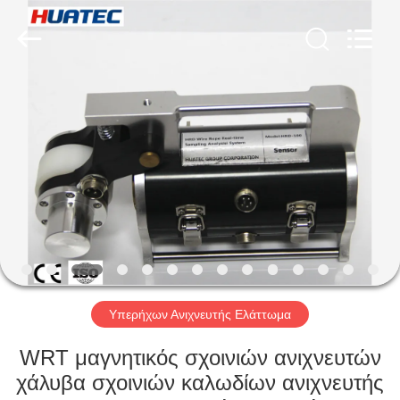
2026
HUATEC
GROUP
CORPORATION.
All
Rights
Reserved.
ΣΠΊΤΙ
ΠΡΟΪΌΝΤΑ
ΠΕΡΊΠΟΥ
ΕΜΕΊΣ
ΓΎΡΟΣ
ΕΡΓΟΣΤΑΣΊΩΝ
Υπερήχων Ανιχνευτής Ελάττωμα
WRT μαγνητικός σχοινιών ανιχνευτών
ΠΟΙΟΤΙΚΌΣ
χάλυβα σχοινιών καλωδίων ανιχνευτής