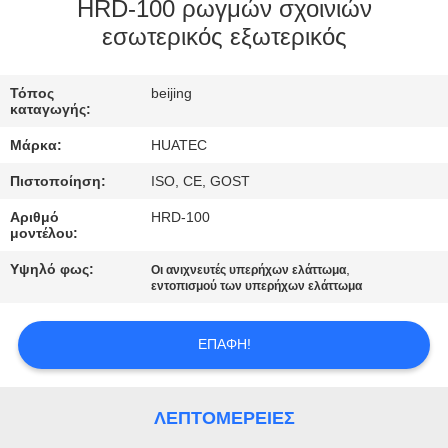
ΈΛΕΓΧΟΣ
HRD-100 ρωγμών σχοινιών
εσωτερικός εξωτερικός
ΜΑΣ
Τόπος
beijing
ΕΛΆΤΕ
καταγωγής:
ΣΕ
Μάρκα:
HUATEC
ΕΠΑΦΉ
Πιστοποίηση:
ISO, CE, GOST
ΜΕ
Αριθμό
HRD-100
μοντέλου:
ΖΗΤΉΣΤΕ
Υψηλό φως:
,
Οι ανιχνευτές υπερήχων ελάττωμα
εντοπισμού των υπερήχων ελάττωμα
ΈΝΑ
ΑΠΌΣΠΑΣΜΑ
ΕΠΑΦΉ!
SITEMAP
ΛΕΠΤΟΜΈΡΕΙΕΣ