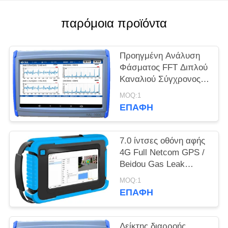
PRIVACY
POLICY
παρόμοια προϊόντα
Προηγμένη Ανάλυση
Φάσματος FFT Διπλού
Καναλιού Σύγχρονος
Ανιχνευτής Διαρροής
MOQ:1
Βαλβίδας Ακουστικής
ΕΠΑΦΉ
Εκπομπής με
Προαιρετική Ενίσχυση
7.0 ίντσες οθόνη αφής
4G Full Netcom GPS /
Beidou Gas Leak
Ακουστική
MOQ:1
απεικονιστική συσκευή
ΕΠΑΦΉ
HAI-100
Δείκτης διαρροής