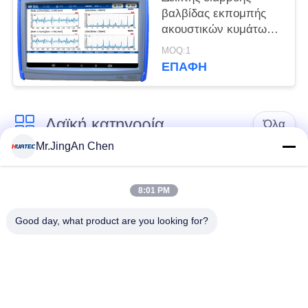
βαλβίδας εκπομπής
ακουστικών κυμάτων
διπλού καναλιού FFT
MOQ:1
Spectrum RMS ASL
ΕΠΑΦΉ
Λαϊκή κατηγορία
Όλα
Mr.JingAn Chen
Υπερήχων
Υπερήχων
Ανιχνευτής
8:01 PM
παχύμετρο
Ελάττωμα
Good day, what product are you looking for?
Επίστρωση
Φορητό Tester
παχύμετρο
Σκληρότητα
Τα προγράμματα