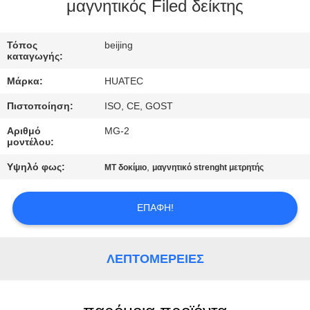
ΈΛΕΓΧΟΣ
μαγνητικός Filed δείκτης
ΜΑΣ
Τόπος
beijing
καταγωγής:
ΕΛΆΤΕ
Μάρκα:
HUATEC
ΣΕ
Πιστοποίηση:
ISO, CE, GOST
ΕΠΑΦΉ
Αριθμό
MG-2
ΜΕ
μοντέλου:
Υψηλό φως:
,
MT δοκίμιο
μαγνητικό strenght μετρητής
ΖΗΤΉΣΤΕ
ΈΝΑ
ΕΠΑΦΉ!
ΑΠΌΣΠΑΣΜΑ
ΛΕΠΤΟΜΈΡΕΙΕΣ
SITEMAP