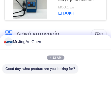
Αντοχή Μετρητής
MOQ:1 τμχ
Ψηφιακό Hall Effect
ΕΠΑΦΉ
Tesla Magnetometer
Hgs-106
Λαϊκή κατηγορία
Όλα
Mr.JingAn Chen
Υπερήχων
Υπερήχων
Ανιχνευτής
4:12 AM
παχύμετρο
Ελάττωμα
Good day, what product are you looking for?
Επίστρωση
Φορητό Tester
παχύμετρο
Σκληρότητα
Τα προγράμματα
X-Ray Detector
ανίχνευσης των
Ελάττωμα
αγωγών ακτίνων Χ