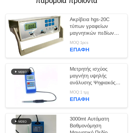
παρόμοια προϊόντα
PRIVACY
POLICY
Ακρίβεια hgs-20C
τύπων γραφείων
μαγνητικών πεδίων
μετρητών ΣΥΝΕΧΟΎΣ
MOQ:1pcs
εναλλασσόμενου
ΕΠΑΦΉ
ρεύματος Milligauss
μετατροπής ΑΜ GS
Μετρητής ισχύος
μαγνήτη υψηλής
ανάλυσης Ψηφιακός
AC Dc
MOQ:1 τμχ
ΕΠΑΦΉ
3000mt Αυτόματη
Βαθμονόμηση
Μαγνητικό Πεδίο