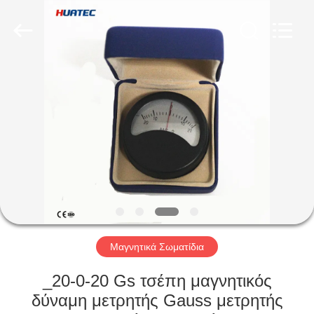
2026
HUATEC
GROUP
CORPORATION.
All
Rights
Reserved.
ΣΠΊΤΙ
ΠΡΟΪΌΝΤΑ
ΠΕΡΊΠΟΥ
ΕΜΕΊΣ
ΓΎΡΟΣ
ΕΡΓΟΣΤΑΣΊΩΝ
Μαγνητικά Σωματίδια
_20-0-20 Gs τσέπη μαγνητικός
ΠΟΙΟΤΙΚΌΣ
δύναμη μετρητής Gauss μετρητής