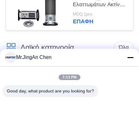
Ελαττωμάτων Ακτίνων
Χ Υψηλής Τάσης
MOQ:1pcs
ΕΠΑΦΉ
Λαϊκή κατηγορία
Όλα
Mr.JingAn Chen
Υπερήχων
Υπερήχων
Ανιχνευτής
7:13 PM
παχύμετρο
Ελάττωμα
Good day, what product are you looking for?
Επίστρωση
Φορητό Tester
παχύμετρο
Σκληρότητα
Τα προγράμματα
X-Ray Detector
ανίχνευσης των
Ελάττωμα