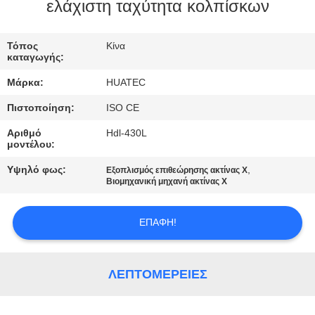
ΈΛΕΓΧΟΣ
ελάχιστη ταχύτητα κολπίσκων
ΜΑΣ
Τόπος
Κίνα
καταγωγής:
ΕΛΆΤΕ
Μάρκα:
HUATEC
ΣΕ
Πιστοποίηση:
ISO CE
ΕΠΑΦΉ
Αριθμό
Hdl-430L
ΜΕ
μοντέλου:
Υψηλό φως:
,
Εξοπλισμός επιθεώρησης ακτίνας X
ΖΗΤΉΣΤΕ
Βιομηχανική μηχανή ακτίνας X
ΈΝΑ
ΕΠΑΦΉ!
ΑΠΌΣΠΑΣΜΑ
SITEMAP
ΛΕΠΤΟΜΈΡΕΙΕΣ