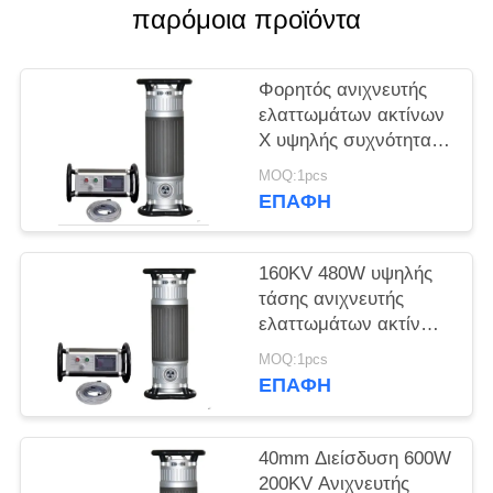
PRIVACY
παρόμοια προϊόντα
POLICY
Φορητός ανιχνευτής
ελαττωμάτων ακτίνων
Χ υψηλής συχνότητας
250KV με διείσδυση
MOQ:1pcs
50mm
ΕΠΑΦΉ
160KV 480W υψηλής
τάσης ανιχνευτής
ελαττωμάτων ακτίνων
Χ με διείσδυση 22mm
MOQ:1pcs
ΕΠΑΦΉ
40mm Διείσδυση 600W
200KV Ανιχνευτής