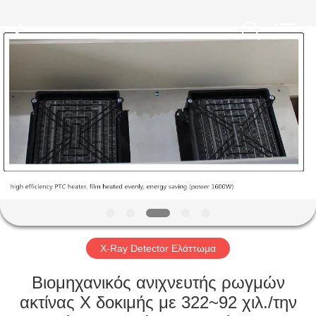
2026
HUATEC
GROUP
CORPORATION.
All
Rights
Reserved.
ΣΠΊΤΙ
ΠΡΟΪΌΝΤΑ
ΠΕΡΊΠΟΥ
ΕΜΕΊΣ
ΓΎΡΟΣ
ΕΡΓΟΣΤΑΣΊΩΝ
X-Ray Detector Ελάττωμα
Βιομηχανικός ανιχνευτής ρωγμών
ΠΟΙΟΤΙΚΌΣ
ακτίνας X δοκιμής με 322~92 χιλ./την