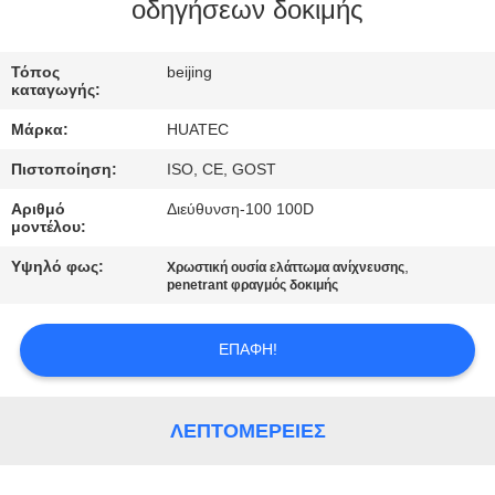
ΈΛΕΓΧΟΣ
οδηγήσεων δοκιμής
ΜΑΣ
Τόπος
beijing
καταγωγής:
ΕΛΆΤΕ
Μάρκα:
HUATEC
ΣΕ
Πιστοποίηση:
ISO, CE, GOST
ΕΠΑΦΉ
Αριθμό
Διεύθυνση-100 100D
ΜΕ
μοντέλου:
Υψηλό φως:
,
Χρωστική ουσία ελάττωμα ανίχνευσης
ΖΗΤΉΣΤΕ
penetrant φραγμός δοκιμής
ΈΝΑ
ΕΠΑΦΉ!
ΑΠΌΣΠΑΣΜΑ
SITEMAP
ΛΕΠΤΟΜΈΡΕΙΕΣ