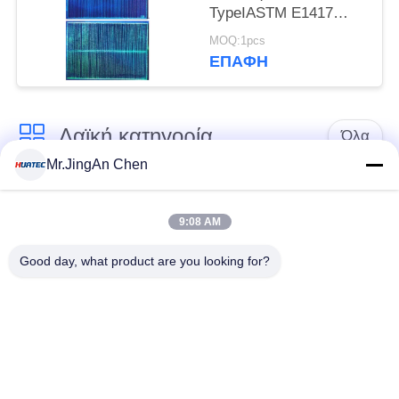
TypeIASTM E1417
AMS 2647D ISO 3452
MOQ:1pcs
JIS Z 2343-3
ΕΠΑΦΉ
Λαϊκή κατηγορία
Όλα
Mr.JingAn Chen
Υπερήχων
Υπερήχων
Ανιχνευτής
9:08 AM
παχύμετρο
Ελάττωμα
Good day, what product are you looking for?
Επίστρωση
Φορητό Tester
παχύμετρο
Σκληρότητα
Τα προγράμματα
X-Ray Detector
ανίχνευσης των
Ελάττωμα