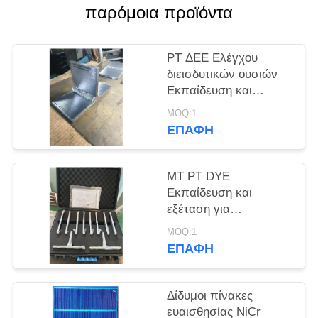
PRIVACY
παρόμοια προϊόντα
POLICY
PT ΔΕΕ Ελέγχου
διεισδυτικών ουσιών
Εκπαίδευση και
εξέταση Τεχνική
MOQ:1
δοκιμή δείγματος
ΕΠΑΦΉ
MT PT DYE
Εκπαίδευση και
εξέταση για
διεισδυτικά υλικά
MOQ:1
ΕΠΑΦΉ
Δίδυμοι πίνακες
ευαισθησίας NiCr