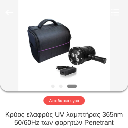
2026
HUATEC
GROUP
CORPORATION.
All
Rights
Reserved.
ΣΠΊΤΙ
ΠΡΟΪΌΝΤΑ
ΠΕΡΊΠΟΥ
ΕΜΕΊΣ
ΓΎΡΟΣ
ΕΡΓΟΣΤΑΣΊΩΝ
Διεισδυτικά υγρά
Κρύος ελαφρύς UV λαμπτήρας 365nm
ΠΟΙΟΤΙΚΌΣ
50/60Hz των φορητών Penetrant