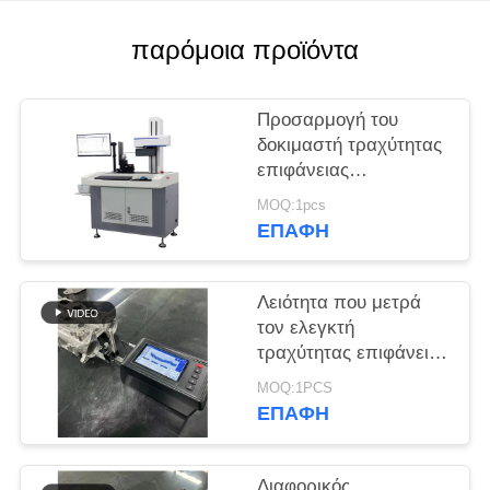
PRIVACY
POLICY
παρόμοια προϊόντα
Προσαρμογή του
δοκιμαστή τραχύτητας
επιφάνειας
προφίλομετρητή ABS
MOQ:1pcs
ακριβείας
ΕΠΑΦΉ
Λειότητα που μετρά
τον ελεγκτή
τραχύτητας επιφάνειας
φορητό
MOQ:1PCS
ΕΠΑΦΉ
Διαφορικός