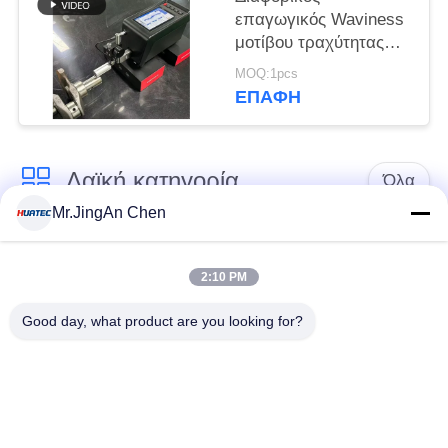
επαγωγικός Waviness
μοτίβου τραχύτητας
ελεγκτών επιφάνειας
MOQ:1pcs
αισθητήρων
ΕΠΑΦΉ
εξοπλισμός
σχεδιαγράμματος
Λαϊκή κατηγορία
Όλα
Mr.JingAn Chen
Υπερήχων
Υπερήχων
Ανιχνευτής
2:10 PM
παχύμετρο
Ελάττωμα
Good day, what product are you looking for?
Επίστρωση
Φορητό Tester
παχύμετρο
Σκληρότητα
Τα προγράμματα