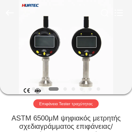
2026
HUATEC
GROUP
CORPORATION.
All
Rights
Reserved.
ΣΠΊΤΙ
ΠΡΟΪΌΝΤΑ
ΠΕΡΊΠΟΥ
ΕΜΕΊΣ
ΓΎΡΟΣ
ΕΡΓΟΣΤΑΣΊΩΝ
Επιφάνεια Tester τραχύτητας
ASTM 6500μM ψηφιακός μετρητής
ΠΟΙΟΤΙΚΌΣ
σχεδιαγράμματος επιφάνειας/