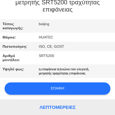
ΈΛΕΓΧΟΣ
μετρητής SRT5200 τραχύτητας
επιφάνειας
ΜΑΣ
Τόπος
beijing
ΕΛΆΤΕ
καταγωγής:
ΣΕ
Μάρκα:
HUATEC
ΕΠΑΦΉ
Πιστοποίηση:
ISO, CE, GOST
ΜΕ
Αριθμό
SRT5200
μοντέλου:
ΖΗΤΉΣΤΕ
Υψηλό φως:
,
η επιφάνεια τελειώνει τον ελεγκτή
μετρητής τραχύτητας επιφάνειας
ΈΝΑ
ΑΠΌΣΠΑΣΜΑ
ΕΠΑΦΉ!
SITEMAP
ΛΕΠΤΟΜΈΡΕΙΕΣ