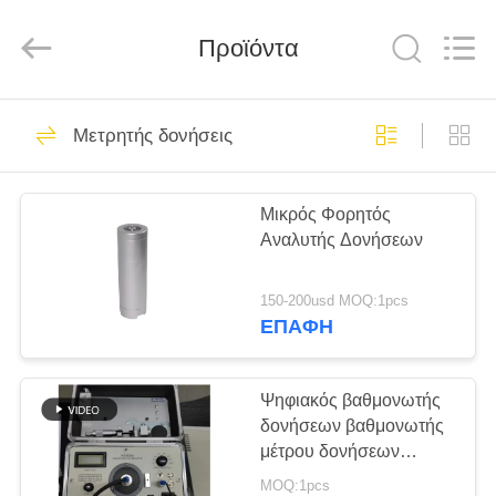
2026
HUATEC
GROUP
CORPORATION.
Προϊόντα
All
Rights
Reserved.
ΣΠΊΤΙ
64
Μετρητής δονήσεις
Υπερήχων
ΠΡΟΪΌΝΤΑ
Ανιχνευτής
Μικρός Φορητός
Αναλυτής Δονήσεων
Ελάττωμα
ΠΕΡΊΠΟΥ
ΕΜΕΊΣ
150-200usd MOQ:1pcs
ΕΠΑΦΉ
64
ΓΎΡΟΣ
Υπερήχων
ΕΡΓΟΣΤΑΣΊΩΝ
Ψηφιακός βαθμονωτής
δονήσεων βαθμονωτής
παχύμετρο
μέτρου δονήσεων
ΠΟΙΟΤΙΚΌΣ
δονητή 1Hz έως 10kHz
MOQ:1pcs