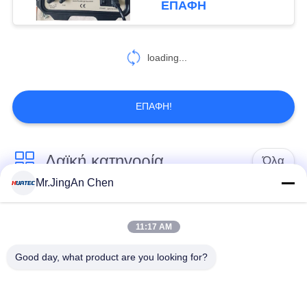
ΕΠΑΦΉ
38
Τρέχων εξοπλισμός
loading...
δοκιμής του Eddy
ΕΠΑΦΉ!
Λαϊκή κατηγορία
Όλα
19
Mr.JingAn Chen
Διεισδυτικά υγρά
Υπερήχων
Υπερήχων
Ανιχνευτής
11:17 AM
παχύμετρο
Ελάττωμα
Good day, what product are you looking for?
Επίστρωση
Φορητό Tester
παχύμετρο
Σκληρότητα