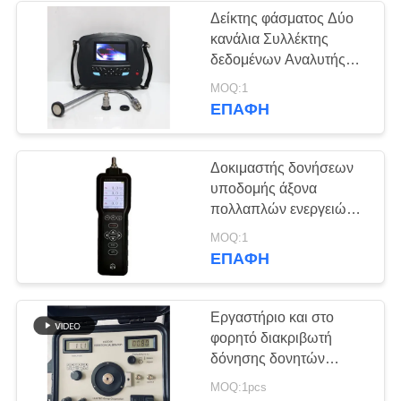
Δείκτης φάσματος Δύο
κανάλια Συλλέκτης
22
δεδομένων Αναλυτής
ισορροπίας Αναλυτής
MOQ:1
Διακοπές ανιχνευτή
δονήσεων HG904A
ΕΠΑΦΉ
Δοκιμαστής δονήσεων
υποδομής άξονα
πολλαπλών ενεργειών,
ανθεκτικός στην έκρηξη
70
MOQ:1
EX ανθεκτικός στην
ΕΠΑΦΉ
Μαγνητικά
σκόνη
Σωματίδια
Εργαστήριο και στο
φορητό διακριβωτή
δόνησης δονητών
περιοχών φορητό
MOQ:1pcs