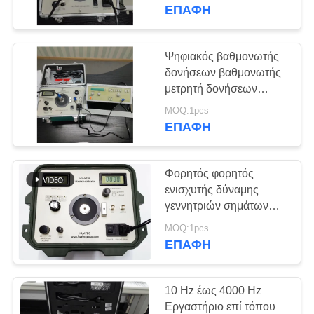
ΈΛΕΓΧΟΣ
συνεχώς ρυθμιζόμενος
ΕΠΑΦΉ
HG-5020i
ΜΑΣ
Ψηφιακός βαθμονωτής
108
ΕΛΆΤΕ
δονήσεων βαθμονωτής
Επίστρωση
μετρητή δονήσεων
ΣΕ
αναλυτής δονήσεων /
παχύμετρο
MOQ:1pcs
ΕΠΑΦΉ
δοκιμαστής ISO10816
ΕΠΑΦΉ
HG-5020i
ΜΕ
Φορητός φορητός
ΖΗΤΉΣΤΕ
ενισχυτής δύναμης
ΈΝΑ
γεννητριών σημάτων
60
ημιτόνου διακριβωτών
ΑΠΌΣΠΑΣΜΑ
MOQ:1pcs
Φορητό Tester
δόνησης δονητών
ΕΠΑΦΉ
Σκληρότητα
SITEMAP
10 Hz έως 4000 Hz
Εργαστήριο επί τόπου