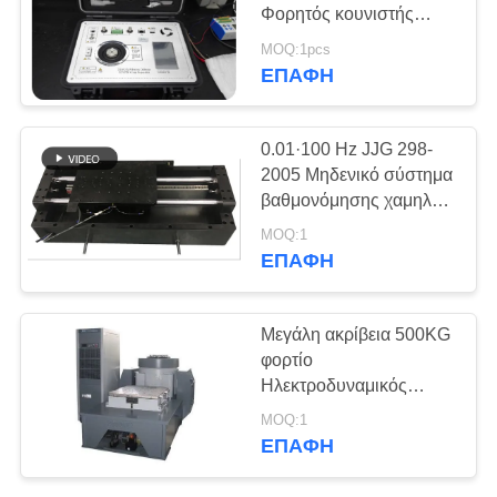
PRIVACY
Φορητός κουνιστής
POLICY
κλιμακωτής δονήσεων
MOQ:1pcs
ΕΠΑΦΉ
132
X-Ray Detector
0.01·100 Hz JJG 298-
Ελάττωμα
2005 Μηδενικό σύστημα
βαθμονόμησης χαμηλής
συχνότητας δονήσεων
MOQ:1
ΕΠΑΦΉ
35
Μεγάλη ακρίβεια 500KG
Τα προγράμματα
φορτίο
Ηλεκτροδυναμικός
ανίχνευσης των
δονητής Shaker
MOQ:1
HG6610-N3
αγωγών ακτίνων Χ
ΕΠΑΦΉ