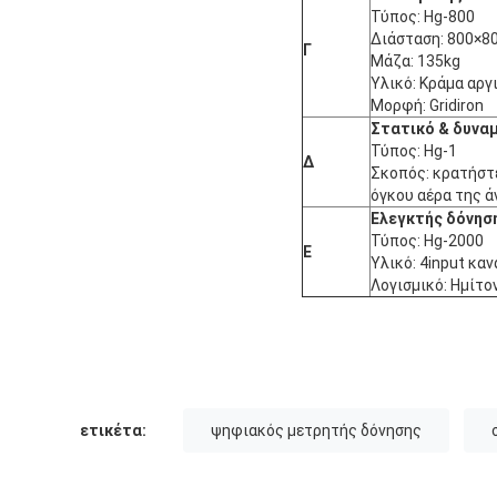
Τύπος: Hg-800
Διάσταση: 800×80
Γ
Μάζα: 135kg
Υλικό: Κράμα αργ
Μορφή: Gridiron
Στατικό & δυνα
Τύπος: Hg-1
Δ
Σκοπός: κρατήστε
όγκου αέρα της ά
Ελεγκτής δόνησ
Τύπος: Hg-2000
Ε
Υλικό: 4input κα
Λογισμικό: Ημίτο
ετικέτα:
ψηφιακός μετρητής δόνησης