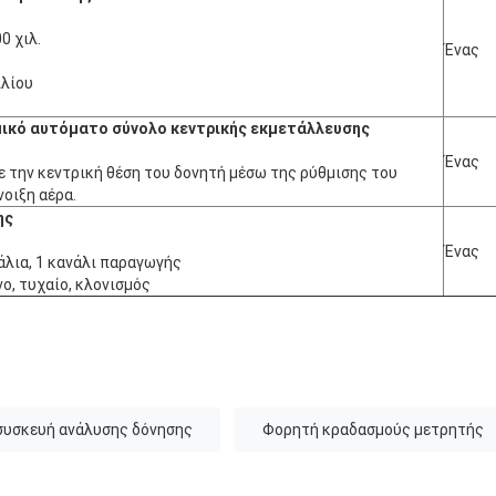
0 χιλ.
Ένας
ιλίου
μικό αυτόματο σύνολο κεντρικής εκμετάλλευσης
Ένας
 την κεντρική θέση του δονητή μέσω της ρύθμισης του
νοιξη αέρα.
ης
Ένας
νάλια, 1 κανάλι παραγωγής
νο, τυχαίο, κλονισμός
συσκευή ανάλυσης δόνησης
Φορητή κραδασμούς μετρητής