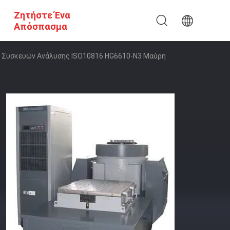
Ζητήστε Ένα
Απόσπασμα
V Συσκευών Ανάλυσης ISO10816 HG6610-N3 Μαύρη