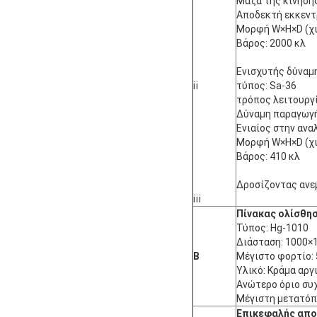
Μάζα της κίνησης
Αποδεκτή εκκεντ
Μορφή W×H×D (χι
Βάρος: 2000 κλ
Ενισχυτής δύναμ
ⅱ
τύπος: Sa-36
τρόπος λειτουργ
Δύναμη παραγωγή
Ενιαίος στην ανα
Μορφή W×H×D (χι
Βάρος: 410 κλ
Δροσίζοντας ανε
ⅲ
Πίνακας ολίσθη
Τύπος: Hg-1010
Διάσταση: 1000×1
Β
Μέγιστο φορτίο:
Υλικό: Κράμα αργ
Ανώτερο όριο συ
Μέγιστη μετατόπι
Επικεφαλής απ