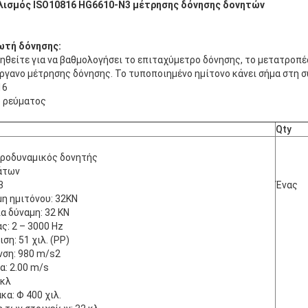
λισμός ISO10816 HG6610-N3 μέτρησης δόνησης δονητών
ωτή δόνησης:
ηθείτε για να βαθμολογήσει το επιταχύμετρο δόνησης, το μετατροπέ
όργανο μέτρησης δόνησης. Το τυποποιημένο ημίτονο κάνει σήμα στη 
16
ύ ρεύματος
Qty
ροδυναμικός δονητής
άτων
3
Ένας
η ημιτόνου: 32KN
α δύναμη: 32 KN
: 2 – 3000 Hz
ση: 51 χιλ. (PP)
νση: 980 m/s2
: 2.00 m/s
 κλ
κα: Φ 400 χιλ.