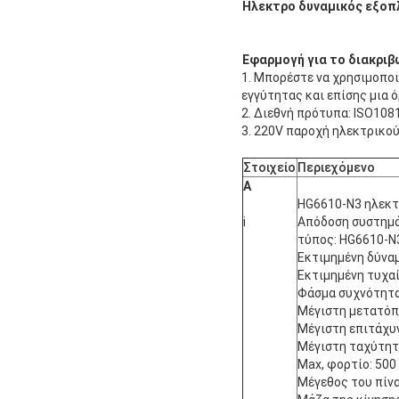
Ηλεκτρο δυναμικός εξοπ
Εφαρμογή για το διακριβ
1. Μπορέστε να χρησιμοποι
εγγύτητας και επίσης μια 
2. Διεθνή πρότυπα: ISO108
3. 220V παροχή ηλεκτρικο
Στοιχείο
Περιεχόμενο
Α
HG6610-N3 ηλεκτ
ⅰ
Απόδοση συστημ
τύπος: HG6610-N
Εκτιμημένη δύναμ
Εκτιμημένη τυχαί
Φάσμα συχνότητας
Μέγιστη μετατόπι
Μέγιστη επιτάχυ
Μέγιστη ταχύτητα
Max, φορτίο: 500
Μέγεθος του πίνα