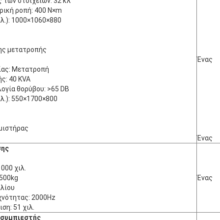
 των στοιχείων: 32 κλ
ρική ροπή: 400 N×m
λ.): 1000×1060×880
ης μετατροπής
Ένας
ίας: Μετατροπή
ς: 40 KVA
λογία θορύβου: >65 DB
λ.): 550×1700×800
μιστήρας
Ένας
σης
000 χιλ.
 500kg
Ένας
ιλίου
χνότητας: 2000Hz
ση: 51 χιλ.
οσυμπιεστής