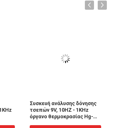
Συσκευή ανάλυσης δόνησης
Μικρ
 1KHz
τσεπών 9V, 10HZ - 1KHz
Δον
όργανο θερμοκρασίας Hg-
6500 σειρές