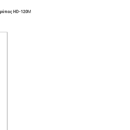
Τρύπας HD-120
M