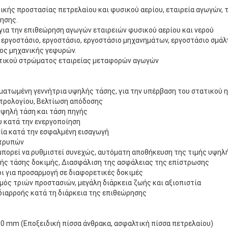
ικής προστασίας πετρελαίου και φυσικού αερίου, εταιρεία αγωγών,
ησης.
 για την επιθεώρηση αγωγών εταιρειών φυσικού αερίου και νερού
 εργοστάσιο, εργοστάσιο, εργοστάσιο μηχανημάτων, εργοστάσιο σμάλ
ος μηχανικής γεφυρών.
ωτικού στρώματος εταιρείας μεταφορών αγωγών
ματωμένη γεννήτρια υψηλής τάσης, για την υπέρβαση του στατικού 
κτρολογίου, Βελτίωση απόδοσης
υψηλή τάση και τάση πηγής
υ κατά την ενεργοποίηση
γία κατά την εσφαλμένη εισαγωγή
 τρυπών
 μπορεί να ρυθμιστεί συνεχώς, αυτόματη αποθήκευση της τιμής υψηλ
κής τάσης δοκιμής, Διασφάλιση της ασφάλειας της επίστρωσης
οι για προσαρμογή σε διαφορετικές δοκιμές
μός τριών προστασιών, μεγάλη διάρκεια ζωής και αξιοπιστία
 διαρροής κατά τη διάρκεια της επιθεώρησης
0,0 mm (Εποξειδική πίσσα άνθρακα, ασφαλτική πίσσα πετρελαίου)